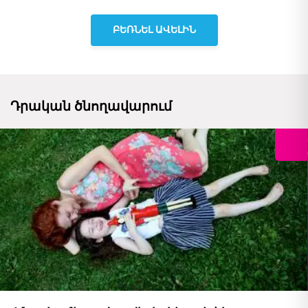
ԲԵՌՆԵԼ ԱՎԵԼԻՆ
Դրական ծնողավարում