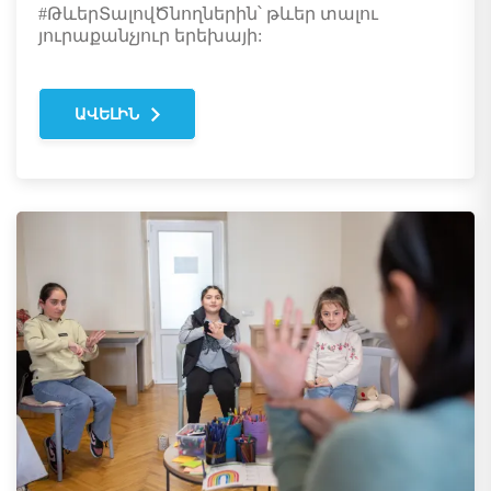
#ԹևերՏալովԾնողներին՝ թևեր տալու
յուրաքանչյուր երեխայի:
ԱՎԵԼԻՆ