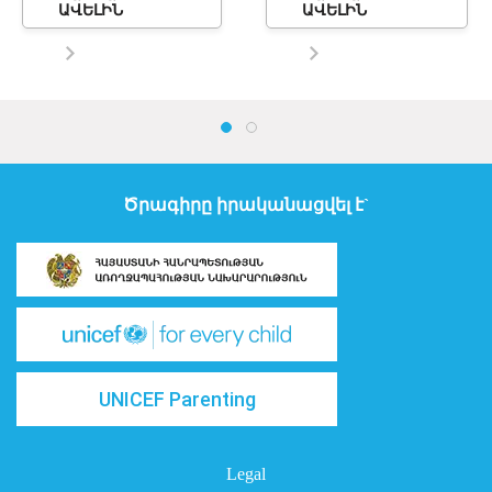
ԱՎԵԼԻՆ
ԱՎԵԼԻՆ
Ծրագիրը իրականացվել է`
UNICEF Parenting
Legal