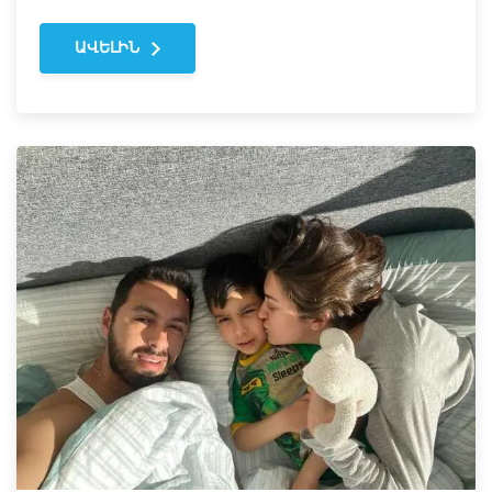
ԱՎԵԼԻՆ