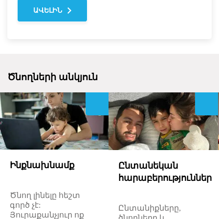
ԱՎԵԼԻՆ
Ծնողների անկյուն
Ինքնախնամք
Ընտանեկան
հարաբերություններ
Ծնող
լինելը
հեշտ
գործ
չ
է
:
Ընտանիքները,
Յուրաքանչյուր
ոք
ծնողները և