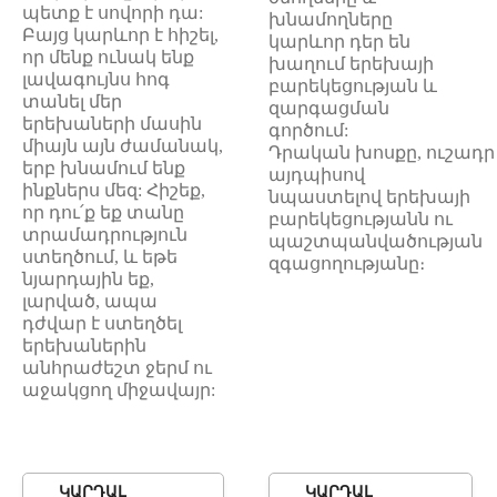
պետք
է
սովորի
դա
:
խնամողները
Բայց կ
արևոր
է
հիշել
,
կարևոր դեր են
որ
մենք
ունակ
ենք
խաղում երեխայի
լավագույնս
հոգ
բարեկեցության և
տանել
մեր
զարգացման
երեխաների
մասին
գործում:
միայն
այն
ժամանակ
,
Դրական խոսքը, ուշադր
երբ
խնամում
ենք
այդպիսով
ինքներս
մեզ
:
Հիշեք
,
նպաստելով երեխայի
որ
դու՛ք
եք
տան
ը
բարեկեցությանն ու
տրամադրություն
պաշտպանվածության
ստեղծում
,
և
եթե
զգացողությանը։
նյարդային
եք
,
լարված
,
ապա
դժվար
է
ս
տեղծել
երեխաներին
անհրաժեշտ
ջերմ
ու
աջակցող
միջավայր
:
ԿԱՐԴԱԼ
ԿԱՐԴԱԼ