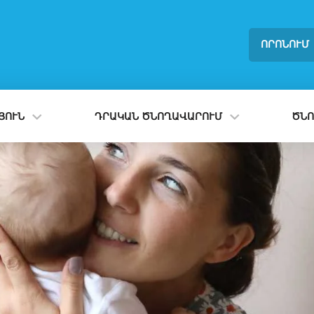
ՈՐՈՆՈՒՄ
ՈՒՆ
ԴՐԱԿԱՆ ԾՆՈՂԱՎԱՐՈՒՄ
ԾՆՈ