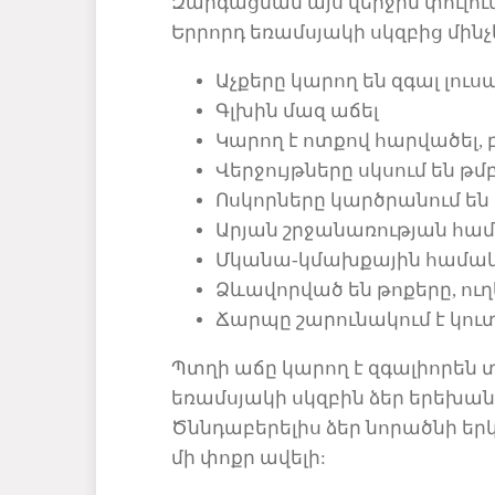
Զարգացման այս վերջին փուլու
Երրորդ եռամսյակի սկզբից մինչ
Աչքերը
կարող են զգալ լու
Գլխ
ին մազ աճել
Կարող
է ոտքով հարվածել, բ
Վերջույթները
սկսում են թմ
Ոսկորները
կարծրանում են
Արյան
շրջանառության հա
Մկանա
-կմախքային համա
Ձևավորված
են թոքերը, ու
Ճ
արպը շարունակում է կու
Պտղի աճը կարող է զգալիորեն 
եռամսյակի սկզբին ձեր երեխան 
Ծննդաբերելիս ձեր նորածնի երկար
մի փոքր ավելի
: