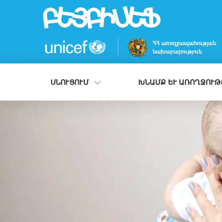
Skip
to
main
content
ՍՆՈՒՑՈՒՄ
ԽՆԱՄՔ ԵՒ ԱՌՈՂՋՈՒԹՅ