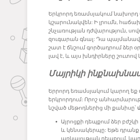
Երկրորդ եռամսյակում
նախորդ 
կշարունակվեն:
Ի լրումն
,
հաճախ,
շնչառության դժվարություն
, սո
զուգարան գնալ: Դա պայմանավո
շատ
է
ճնշում գործադրում ձեր 
լավ է, և այս խնդիրները
շուտով
Մայրիկի ի
նքնախնա
Ե
րրորդ եռամսյակում կարող եք
երկրորդ
ում
: Որոշ անհարմարու
նշված մեթոդներից մի քանիսը՝
Այրոցքի
դեպքում ձեր բժշկ
և կենսակերպ
ը
: Եթե դրան
առկայության դեպքում
,
կար