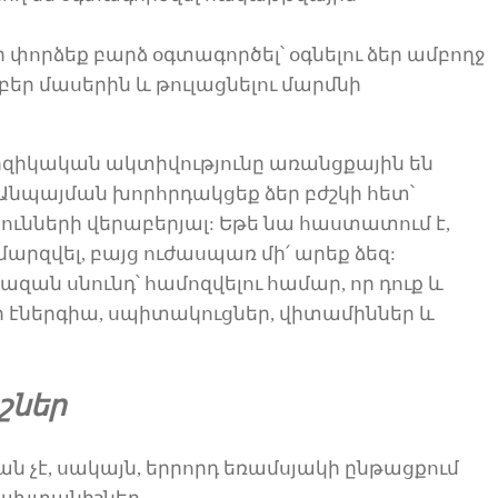
 փորձեք բարձ օգտագործել՝
օգնելու
ձեր ամբողջ
բեր մասերին և
թուլացնել
ու
մարմնի
զիկական ակտիվությունը
առանցքային են
Անպայման
խորհրդակցեք ձեր բժշկի հետ՝
ունների վերաբերյալ:
Եթե նա հաստատում է,
մարզվել
, բայց ուժասպառ մի
՛
արեք ձեզ
:
մա
զան սնունդ՝ համոզվելու համար, որ
դուք և
 էներգիա, սպիտակուցներ, վիտամիններ և
շներ
ն չէ,
սակայն,
երրորդ եռամսյակի ընթացքում