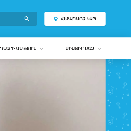
ՀԵՏԱԴԱՐՁ ԿԱՊ
ՂՆԵՐԻ ԱՆԿՅՈՒՆ
ՄԻԱՑԻՐ ՄԵԶ