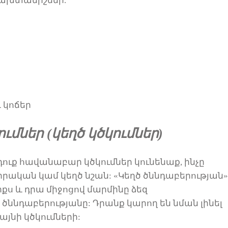
ախտանիշներ
.
 կոճեր
ւմներ (կեղծ կծկումներ)
դուք
հավանաբար
կծկումներ կունենաք, ինչը
 իրական կամ կեղծ նշան: «Կեղծ ծննդաբերության»
իքս և
դրա միջոցով
մարմ
ինը
ձեզ
ծննդաբերությանը: Դրանք կարող են նման լինել
վայնի
կծկումներ
ի: