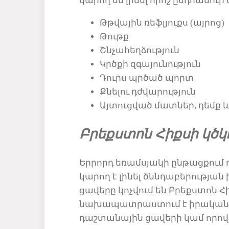
կարող են լինել
որոշ
ընդհանուր
Թթվային
ռեֆլյուքս (այրոց)
Թութք
Շնչա
հեղձություն
Կրծք
ի զգայունություն
Դուրս
պրծած պորտ
Քնելու
դժվարություն
Այտուց
ված մատներ, դեմք և
Բրեքստոն Հիքսի կծկո
Երրորդ եռամսյակի ընթացքում 
կարող է լինել ծննդաբերության
ցավերը կոչվում են Բրեքստոն Հ
նախա
պատրաստ
ում է
իրական 
դաշտանային ց
ավերի
կամ որո