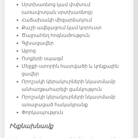
Սրտխառնոց կամ փսխում
(առավոտյան սրտխառնոց)
Հաճախակի միզարձակում
Քաշի ավելացում կամ կորուստ
Ծայրահեղ հոգնածություն
Գլխացավեր
Այրոց
Ոտքերի
սպազմ
Մեջքի ստորին հատվածի և կոնքային
ցավեր
Որոշակի
կերակուրների նկատմամբ
անհաղթահարելի ցանկություն
Որոշակի
կերակուրների նկատմամբ
առաջացած հակակրանք
Փորկապություն
Ինքնախնամ
ք