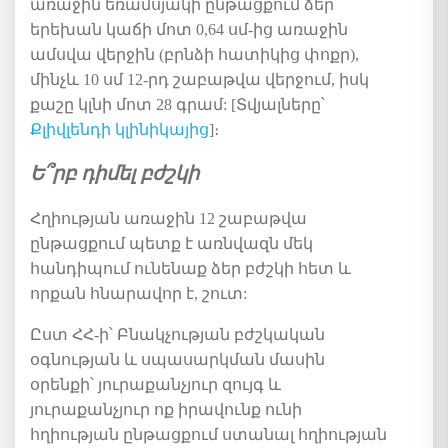
առաջին եռամսյակի ընթացքում ձեր
երեխան կաճի մոտ 0,64 սմ-ից առաջին
ամսվա վերջին (բրնձի հատիկից փոքր),
մինչև 10 սմ 12-րդ շաբաթվա վերջում, իսկ
քաշը կլնի մոտ 28 գրամ
:
[
Տվյալները՝
Քլիվլենդի կլինիկայից
]։
Ե՞րբ դիմել բժշկի
Հղիության առաջին 12 շաբաթվա
ընթացքում պետք է առնվազն մեկ
հանդիպում ունենաք ձեր բժշկի հետ
և
որքան հնարավոր է
,
շուտ:
Ըստ ՀՀ-ի՝ Բնակչության բժշկական
օգնության և սպասարկման մասին
օրենքի՝ յուրաքանչյուր զույգ և
յուրաքանչյուր ոք իրավունք ունի
հղիության
ընթացքում
ստանալ
հղիության