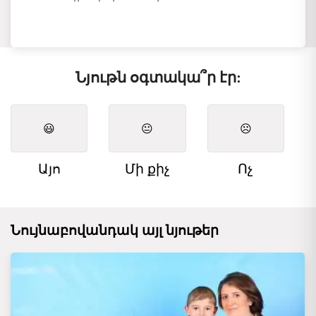
Նյութն օգտակա՞ր էր:
😃
😐
☹️
Այո
Մի քիչ
Ոչ
Նույնաբովանդակ այլ նյութեր