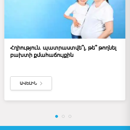
Հղիություն. պատրաստվե՞լ, թե՞ թողնել
բախտի քմահաճույքին
ԱՎԵԼԻՆ