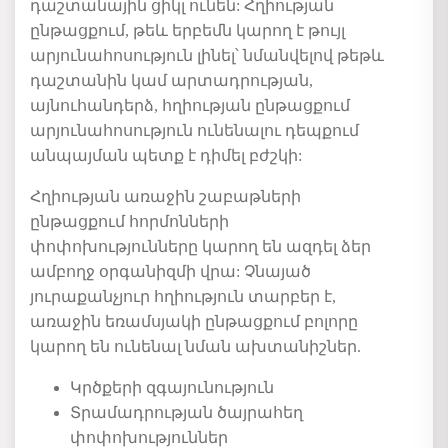
դաշտանային ցիկլ ունեն:
Հղիության
ընթացքում, թեև ե
րբեմն
կարող է
թույլ
արյունահոսություն
լինել՝ նմանվելով
թ
եթև
դաշտանին կամ
արտադրության,
այնուհանդերձ,
հղիության ընթացքում
արյունահոսություն ունենալու դեպքում
անպայման պետք է դիմել բժշկի:
Հղիության առաջին շաբաթների
ընթացքում հորմոնների
փոփոխությունները
կարող են
ազդ
ել
ձեր
ամբողջ
օրգանիզմի
վրա: Չնայած
յուրաքանչյուր
հղիություն
տարբեր է,
առաջին եռամսյակի ընթացքում
բոլորը
կարող ե
ն ունենալ նման ախ
տանիշներ
.
Կրծք
եր
ի
զգայունություն
Տրամադրության
ծայրահեղ
փոփոխություններ