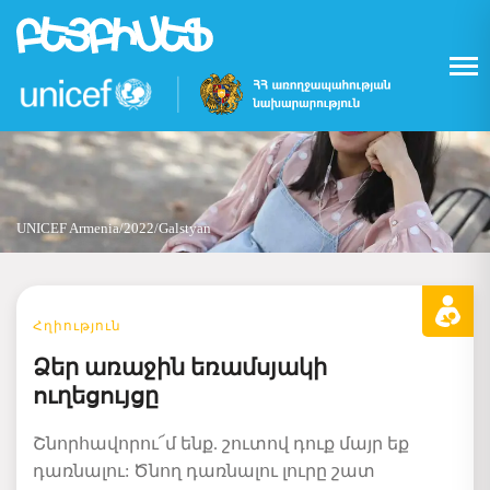
Skip
to
main
content
UNICEF Armenia/2022/Galstyan
Հղիություն
Ձեր առաջին եռամսյակի
ուղեցույցը
Շնորհավորու՜մ ենք. շուտով դուք մայր եք
դառնալու: Ծնող դառնալ
ու լուրը շատ