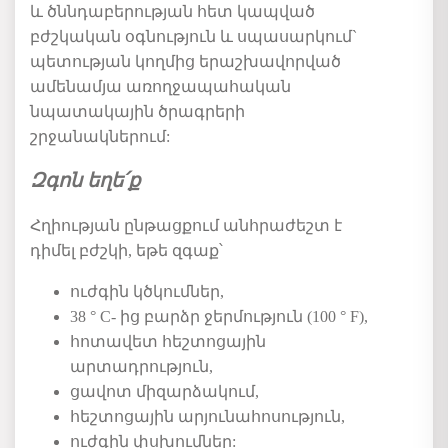
և
ծննդաբերության
հետ
կապված
բժշկական
օգնություն
և
սպասարկում
`
պետության
կողմից
երաշխավորված
ամենամյա
առողջապահական
նպատակային
ծրագրերի
շրջանակներում
:
Զգոն եղե՛ք
Հղիության ընթացքում
անհրաժեշտ է
դիմել բժշկի, եթե զգաք
՝
ու
ժգին
կծկումներ
,
38 ° C- ից բարձր ջերմություն (100 ° F)
,
հ
ոտավետ
հեշտոցային
արտադրություն
,
ց
ավոտ միզարձակում
,
հ
եշտոցային
արյունահոսություն
,
ու
ժգին
փսխումներ
: