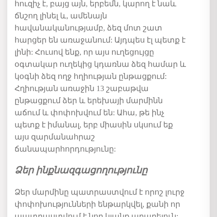
հուզիչ
է
, բայց այն
, երբեմն, կ
արող է նաև
ճնշող լինել և
,
ամենայն
հավանականությամբ
,
ձեզ մոտ շատ
հարցեր են առաջանում:
Այդպես էլ պետք է
լինի: Հ
ուսով ենք, որ այս ուղեցույցը
օգտակար ուղեկից կդառնա ձեզ համար
և
կօգնի ձեզ
ողջ հղիության ընթացքում:
Հղիության առաջին 13 շաբաթվա
ընթացքում ձեր
և երեխայի
մարմին
ն
աճում և փոփոխվում
են
: Ահա, թե ինչ
պետք է իմանալ, երբ միասին սկսում եք
այս զարմանահրաշ
ճանապարհորդությունը:
Ձե
ր
ինքնազգացողությունը
Ձեր մարմինը պատրաստվում է որոշ լուրջ
փոփոխությունների ենթարկվել, քանի որ
պատրաստվում է նոր կյանք
արարելուն
: