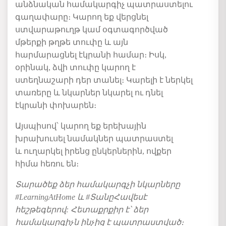
անձնական համակարգիչ պատրաստելու
գաղափարը։ Կարող եք վերցնել
ստվարաթուղթ կամ օգտագործված
մթերքի թղթե տուփը և այն
հարմարացնել էկրանի համար։ Իսկ,
օրինակ, ձվի տուփը կարող է
ստեղնաշարի դեր տանել։ Կարելի է ներկել
տառերը և նկարներ նկարել ու դնել
էկրանի փոխարեն։
Այսպիսով՝ կարող եք երեխային
խրախուսել նամակներ պատրաստել
և ուղարկել իրենց ընկերներին, ովքեր
հիմա հեռու են։
Տարածեք ձեր համակարգչի նկարները
#LearningAtHome և #ՏանըՀավեսէ
հեշթեգերով: Հետաքրքիր է՝ ձեր
համակարգիչն ինչից է պատրաստված։