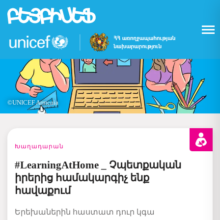
Skip
to
main
content
©UNICEF Armenia
Խաղադարան
#LearningAtHome _ Չպետքական
իրերից համակարգիչ ենք
հավաքում
Երեխաներին հաստատ դուր կգա