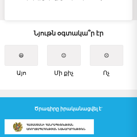
Նյութն օգտակա՞ր էր
😃
😐
☹️
Այո
Մի քիչ
Ոչ
Ծրագիրը իրականացվել է`