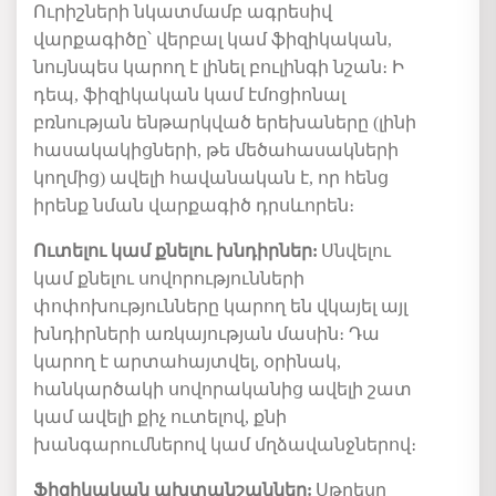
Ուրիշների նկատմամբ ագրեսիվ
վարք
ագիծ
ը՝ վերբալ կամ ֆիզիկական,
նույնպես կարող է լինել բուլինգի նշան։ Ի
դեպ, ֆիզիկական կամ էմոցիոնալ
բռնության ենթարկված երեխաները (լինի
հասակակիցների, թե մեծահասակների
կողմից) ավելի հավանական
է, որ
հենց
իրենք
նման վարքագիծ դրսևորե
ն
։
Ուտելու կամ քնելու խնդիրներ
:
Սնվելու
կամ քնելու սովորությունների
փոփոխություն
ներ
ը կարող
են
վկայել այլ
խնդիրների առկայության մասին
։
Դա
կարող
է
արտահայտվել, օրինակ,
հանկարծակի սովորականից ավելի շատ
կամ ավելի քիչ ուտելով, քն
ի
խանգարումներով
կամ մղձավանջներով։
Ֆ
ի
զի
կ
ա
կան ախտանշաններ
:
Սթ
րեսը