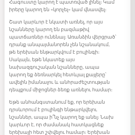
Հագուստը կարող է պատռված լինել։ Կամ
իրերը կարող են «կորչել» կամ վնասվել։
Շատ կարևոր է նկատի առնել, որ
այս
նշանները
կարող
են
բազմաթիվ
պատճառներ
ունենալ։ Առանձին վերցրած
՝
դրանք անպայմանորեն չեն նշանակում,
թե երեխան ենթարկվում է բուլինգի։
Սակայն, եթե
նկատեք
այս
նախազգուշական նշանները, ապա
կարող եք ձեռնարկել
հետևյալ
քայլեր
ը՝
ավելին իմանալու և անհրաժեշտության
դեպքում
միջոցներ ձեռք առնելու համար
։
Եթե անհանգստանում եք, որ երեխա
ն
դրսևորում
է
բուլինգի ենթարկվելու
նշաններ, ապա ի՞նչ կարող եք անել։ Նախ
կարևոր է, որ ժամանակ հատկացնեք
երեխայի հետ շփվելու համար։
Ե
րեխան