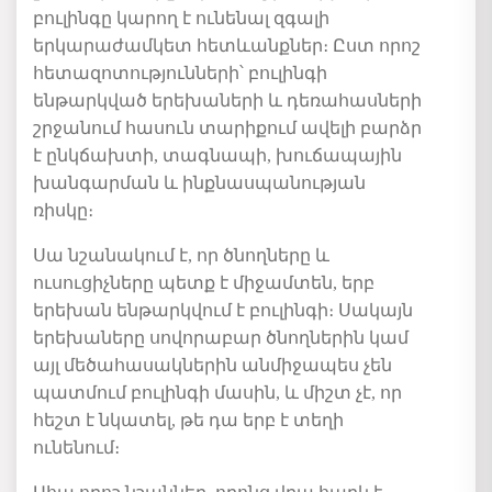
բուլինգը կարող է ունենալ զգալի
երկարաժամկետ հետևանքներ։
Ըստ ո
րոշ
հետազոտություններ
ի՝
բուլինգի
ենթարկված երեխաների
և
դեռահասների
շրջանում
հասուն
տարիքում ավելի բարձր
է ընկճախտի, տագնապի, խուճապային
խանգարման և ինքնասպանության
ռիսկը
։
Սա նշանակում է, որ ծնողներ
ը
և
ուսուցիչներ
ը պետք է
միջամտեն, երբ
երեխա
ն
ենթարկվում է բուլինգի։ Սակայն
երեխաները սովորաբար ծնողների
ն
կամ
այլ
մեծահասակների
ն
անմիջապես չեն
պատմում
բուլինգի մասին
,
և միշտ չէ, որ
հեշտ է
նկատել
, թե
դա
երբ է տեղի
ունենում։