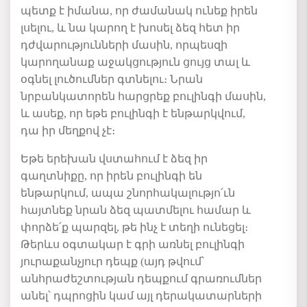
պետք է
իմանա, որ ժամանակ ունեք իրեն
լսելու, և
նա կարող է
խոսել ձեզ հետ իր
դժվարություններ
ի մասին
, որպեսզի
կարողանաք աջակցություն ցույց տալ և
օգնել
լուծումներ
գտնել
ու
։
Նրան
նրբանկատորեն հարցրեք բուլինգի մասին,
և ասեք, որ եթե բուլինգի
է
ենթարկվում,
դա
իր մեղք
ով
չէ։
Եթե երեխան
վստահում է ձեզ իր
գաղտնիքը
, որ իրեն բուլինգի են
ենթարկում, ապա շնորհակալությո
՛
ւն
հայտնեք նրան
ձեզ պատմելու համար
և
փորձե
՛
ք պարզել, թե ինչ է տեղի ունե
ցել
։
Թերևս օգտակար է գրի առնել բուլինգի
յուրաքանչյուր դեպք (այդ թվում՝
անհրաժեշտության դեպքում գրառումներ
անել՝
դպրոցի
ն
կամ այլ դերակատարների