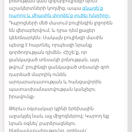
բռնության կամ
կիբերբուլինգի մյուս
աշակերտների կողմից, ապա
գնացե
՛
ք
դպրոց և միասին
փորձե՛ք
լուծել խնդիրը։
Դպրոցների մեծ մասում բուլինգին լրջորեն
են վերաբերվում, և դրա դեմ քայլեր
կձեռնարկեն
։ Սակայն բուլինգի մասին
պետք է հայտնել, որպեսզի
նրանք
գործողության դիմ
են
։ Հիշե՛ք, որ
ցանկացած
տեսակի
բռնության, այդ
թվում՝ բուլինգի ցանկացած տեսակի զոհ
դարձած մարդիկ ունեն
արդարադատության և հանցավորին
պատասխանատվության կանչելու
իրավունք։
Թերևս օգտակար կլինի երեխային
աջակցել նաև այլ
միջոցներով
։ Կարող եք
նրան օգնել
՝
բարձրացնել
ու
ինքնավստահությունը, օրինակ
՝