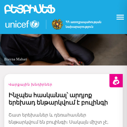
Skip
to
main
content
Biayna Mahari
Վարքային խնդիրներ
Ինչպես հասկանալ՝ արդյոք
երեխադ ենթարկվում է բուլինգի
Շատ երեխաներ և դեռահասներ
ենթարկվում են բուլինգի։ Սակայն միշտ չէ,