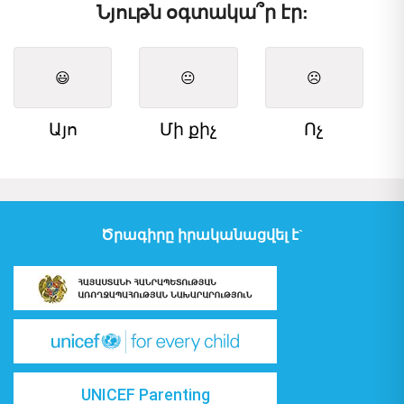
Նյութն օգտակա՞ր էր:
😃
😐
☹️
Այո
Մի քիչ
Ոչ
Ծրագիրը իրականացվել է`
UNICEF Parenting