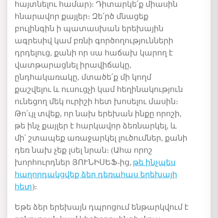
հայտնելու
համար)։ Դիտարկե
՛
ք
միասին
հնարավոր քայլեր։ Զե
՛
րծ մնացեք
բուլինգին ի պատասխան երեխային
ագրեսիվ կամ բռնի գործողությունների
դրդելուց, քանի որ սա հաճախ կարող է
վատթարացնել իրավիճակը,
ընդհակառակը, մտածե
՛
ք մի կողմ
քաշվելու և ուսուցչի կամ հեղինակություն
ունեցող մեկ ուրիշի հետ խոսելու մասին։
Թո
՛
ւյլ տվեք, որ նախ երեխան ինքը որոշի,
թե ինչ քայլեր է հարկավոր ձեռնարկել, և
մի՛ շտապեք առաջարկել լուծումներ
, քանի
դեռ
նախ
չեք լսել նրա
ն
։ (Ահա որոշ
խորհուրդներ ՅՈՒՆԻՍԵՖ-ից,
թե ինչպես
հաղորդակցվեք ձեր դեռահաս երեխայի
հետ
)։
Եթե ձեր երեխայն դպրոցում ենթարկվում է