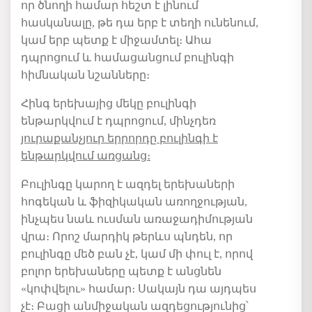
որ ծնողի համար հեշտ է լինում
հասկանալը, թե
դա
երբ է տեղի ունենում
,
կամ երբ պետք է միջամտել։ Ահա
դպրոցում և
համացանցում
բուլինգի
հիմնական նշանները։
Հինգ երեխայից մեկը բուլինգի
ենթարկվում է դպրոցում, մինչդեռ
յուրաքանչյուր երրորդ
ը
բուլինգի
է
ենթարկվում առցանց։
Բուլինգ
ը
կարող է ազդել երեխաների
հոգեկան
և
ֆիզիկական առողջության,
ինչպես նաև
ուսման
առաջադիմության
վրա։ Որոշ մարդիկ թերևս
պնդեն
, որ
բուլինգը մեծ բան չէ, կամ մի փուլ է, որով
բոլոր երեխաները պետք է անցնեն
«
կոփվելու
» համար։ Սակայն
դ
ա այդպես
չէ։ Բացի անմիջական ազդեցությունից
՝