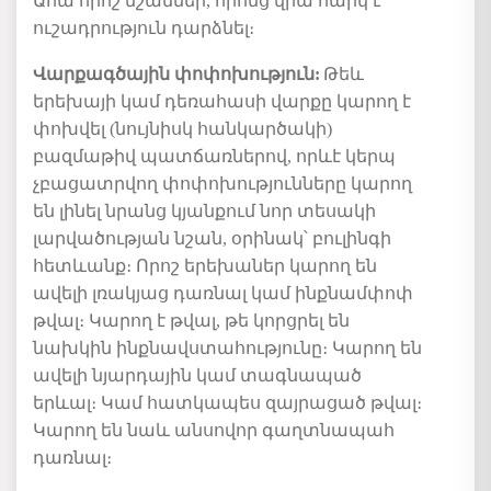
Ահա որոշ նշաններ, որոնց վրա հարկ է
ուշադրություն դարձնել։
Վարք
ագծային
փոփոխություն
:
Թեև
երեխայի կամ դեռահասի վարքը կարող է
փոխվել
(
նույնիսկ հանկարծակի
)
բազմաթիվ պատճառներով,
որևէ կերպ
չբացատրվող
փոփոխությունները կարող
են
լինել
նրանց կյանքում
նոր տեսակ
ի
լարվածության նշան
, օրինակ
՝
բուլինգ
ի
հետևանք
։ Որոշ երեխաներ կարող են
ավելի լռակյաց դառնալ կամ ինքնամփոփ
թվալ։ Կար
ող
է
թվալ
, թե կորցրել են
նախկին ինքնավստահությունը։ Կարող են
ավելի նյարդային կամ տագնապած
երևալ։ Կամ
հատկապես
զայրացած թվալ։
Կարող են նաև անսովոր գաղտնապահ
դառնալ։