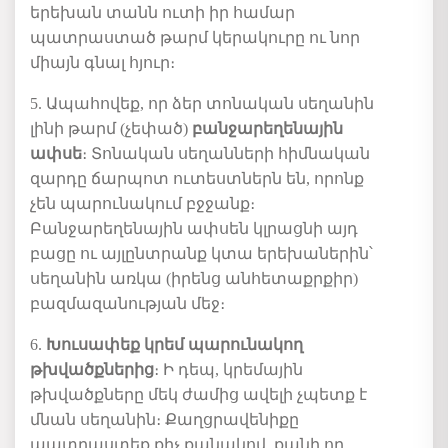
երեխան տանն ուտի իր համար
պատրաստած թարմ կերակուրը ու նոր
միայն գնալ հյուր։
5. Ապահովեք, որ ձեր տոնական սեղանին
լինի թարմ (չեփած)
բանջարեղենային
ափսե
։ Տոնական սեղանների հիմնական
զարդը ճարպոտ ուտեստներն են, որոնք
չեն պարունակում բջջանք։
Բանջարեղենային ափսեն կլրացնի այդ
բացը ու այլընտրանք կտա երեխաներին՝
սեղանին առկա (իրենց անհետաքրքիր)
բազմազանության մեջ։
6.
Խուսափեք կրեմ պարունակող
թխվածքներից
։ Ի դեպ, կրեմային
թխվածքները մեկ ժամից ավելի չպետք է
մնան սեղանին։ Քաղցրավենիքը
պատրաստեք քիչ քանակով, քանի որ