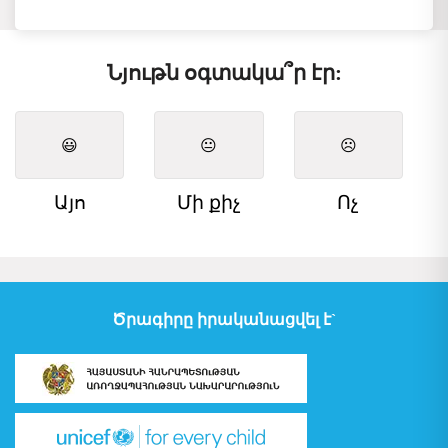
Նյութն օգտակա՞ր էր:
😃
😐
☹️
Այո
Մի քիչ
Ոչ
Ծրագիրը իրականացվել է`