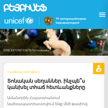
Skip
to
main
content
UNICEF/UNI735676/Yevtushenko
Հավելյալ սնուցում
Տոնական սեղաններ. ինչպե՞ս
կանխել տհաճ հետևանքները
Ամանորին Հայաստանում
նախապատրաստվում ենք մեծ թափով։