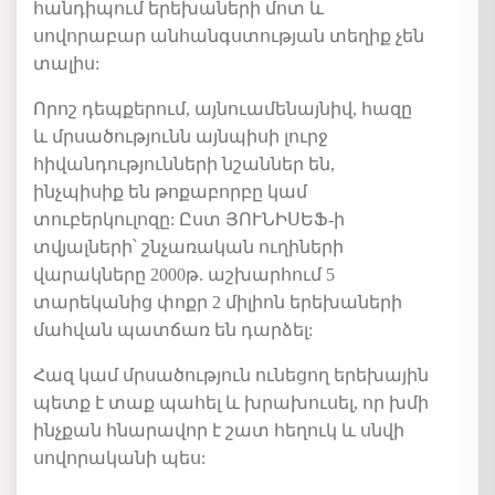
հանդիպում
երեխաների
մոտ
և
սովորաբար
անհանգստության
տեղիք
չեն
տալիս
:
Որոշ
դեպքերում
,
այնուամենայնիվ
,
հազը
և
մրսածությունն
այնպիսի
լուրջ
հիվանդությունների
նշաններ
են
,
ինչպիսիք
են
թոքաբորբը
կամ
տուբերկուլոզը
:
Ըստ
ՅՈՒՆԻՍԵՖ
-
ի
տվյալների՝
շնչառական
ուղիների
վարակները
2000
թ
.
աշխարհում
5
տարեկանից
փոքր
2
միլիոն
երեխաների
մահվան
պատճառ
են
դարձել
:
Հազ
կամ
մրսածություն
ունեցող
երեխային
պետք
է
տաք
պահել
և
խրախուսել
,
որ
խմի
ինչքան
հնարավոր
է
շատ
հեղուկ
և
սնվի
սովորականի
պես
: