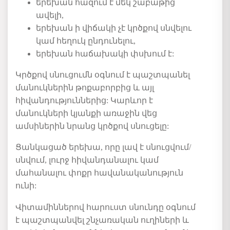
երեխան
հազում
է
մեկ
շաբաթից
ավելի
,
երեխան
ի
վիճակի
չէ
կրծքով
սնվելու
կամ
հեղուկ
ընդունելու
,
երեխան
հաճախակի
փսխում
է
:
Կրծքով
սնուցումն
օգնում
է
պաշտպանել
մանուկներին
թոքաբորբից
և
այլ
հիվանդություններից
:
Կարևոր
է
մանուկների
կյանքի
առաջին
վեց
ամսիներին
նրանց
կրծքով
սնուցելը
:
Ցանկացած
երեխա
,
որը
լավ
է
սնուցվում
/
սնվում
,
լուրջ
հիվանդանալու
կամ
մահանալու
փոքր
հավանականություն
ունի
:
Վիտամիններով հարուստ սնունդը
օգնում
է
պաշտպանվել
շնչառական
ուղիների
և