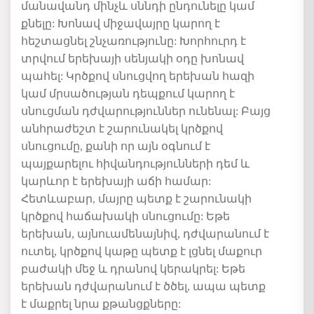
մանավանդ
մինչև
սննդի
ընդունելը
կամ
քնելը
:
Խոնավ
միջավայրը
կարող
է
հեշտացնել
շնչառությունը
:
Խորհուրդ
է
տրվում
երեխայի
սենյակի
օդը
խոնավ
պահել
:
Կրծքով
սնուցվող
երեխան
հազի
կամ
մրսածության
դեպքում
կարող
է
սնուցման
դժվարություններ
ունենալ
:
Բայց
անհրաժեշտ
է
շարունակել
կրծքով
սնուցումը
,
քանի
որ
այն
օգնում
է
պայքարելու
հիվանդությունների
դեմ
և
կարևոր
է
երեխայի
աճի
համար
:
Հետևաբար
,
մայրը
պետք
է
շարունակի
կրծքով
հաճախակի
սնուցումը
:
Եթե
երեխան
,
այնուամենայնիվ
,
դժվարանում
է
ուտել
,
կրծքով
կաթը
պետք
է
լցնել
մաքուր
բաժակի
մեջ
և
դրանով
կերակրել
:
Եթե
երեխան
դժվարանում
է
ծծել
,
ապա
պետք
է
մաքրել
նրա
քթանցքները
: