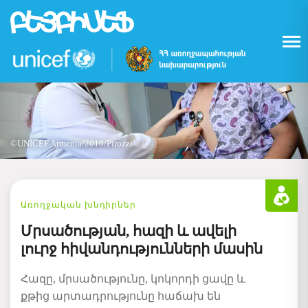
Skip
to
main
content
©UNICEF Armenia/2016/Pirozzi
Առողջական խնդիրներ
Մրսածության, հազի և ավելի
լուրջ հիվանդությունների մասին
Հազը
,
մրսածությունը
,
կոկորդի
ցավը
և
քթից
արտադրությունը
հաճախ
են