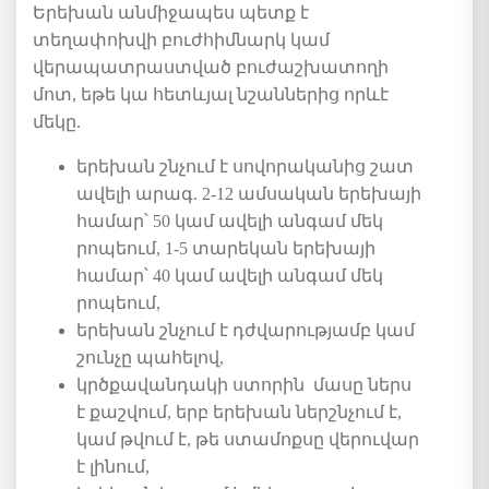
Երեխան
անմիջապես
պետք
է
տեղափոխվի
բուժհիմնարկ
կամ
վերապատրաստված
բուժաշխատողի
մոտ
,
եթե
կա
հետևյալ
նշաններից
որևէ
մեկը
.
երեխան
շնչում
է
սովորականից
շատ
ավելի
արագ
. 2-12
ամսական
երեխայի
համար՝
50
կամ
ավելի
անգամ
մեկ
րոպեում
, 1-5
տարեկան
երեխայի
համար՝
40
կամ
ավելի
անգամ
մեկ
րոպեում
,
երեխան
շնչում
է
դժվարությամբ
կամ
շունչը
պահելով
,
կրծքավանդակի
ստորին
մասը
ներս
է
քաշվում
,
երբ
երեխան
ներշնչում
է
,
կամ
թվում
է
,
թե
ստամոքսը
վերուվար
է
լինում
,