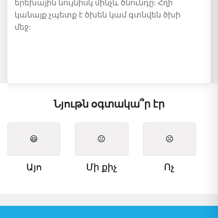
երեխային
նույնիսկ
մինչև
ծնունդը
:
Հղի
կանայք
չպետք
է
ծխեն
կամ
գտնվեն
ծխի
մեջ
:
Նյութն օգտակա՞ր էր
😃
😐
☹️
Այո
Մի քիչ
Ոչ