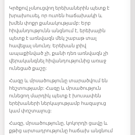
Կրծքով
չսնուցվող
երեխաներին
պետք
է
խրախուսել
,
որ
ուտեն
հաճախակի
և
խմեն
փոքր
քանակությամբ
:
Երբ
հիվանդությունն
անցնում
է
,
երեխային
պետք
է
առնվազն
մեկ
շաբաթ
տալ
հավելյալ
սնունդ
:
Երեխան
լրիվ
ապաքինված
չի
,
քանի
դեռ
առնվազն
չի
վերականգնել
հիվանդությունից
առաջ
ունեցած
քաշը
:
Հազը
և
մրսածությունը
տարածվում
են
հեշտությամբ
:
Հազը
և
մրսածություն
ունեցող
մարդիկ
պետք
է
խուսափեն
երեխաների
ներկայությամբ
հազալուց
կամ
փռշտալուց
:
Հազը
,
մրսածությունը
,
կոկորդի
ցավը
և
քթից
արտադրությունը
հաճախ
անցնում