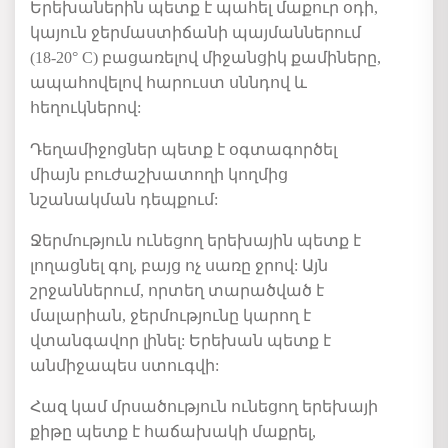
Երեխաներին
պետք
է
պահել
մաքուր
օդի
,
կայուն
ջերմաստիճանի
պայմաններում
(18-20° C)
բացառելով
միջանցիկ
քամիները
,
ապահովելով
հարուստ
սննդով
և
հեղուկներով
:
Դեղամիջոցներ
պետք
է
օգտագործել
միայն
բուժաշխատողի
կողմից
նշանակման
դեպքում
:
Ջերմություն
ունեցող
երեխային
պետք
է
լողացնել
գոլ
,
բայց
ոչ
սառը
ջրով
:
Այն
շրջաններում
,
որտեղ
տարածված
է
մալարիան
,
ջերմությունը
կարող
է
վտանգավոր
լինել
:
Երեխան
պետք
է
անմիջապես
ստուգվի
:
Հազ
կամ
մրսածություն
ունեցող
երեխայի
քիթը
պետք
է
հաճախակի
մաքրել
,