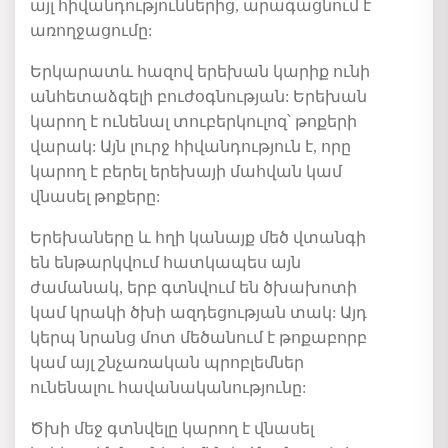
այլ
հիվանդություններից
,
արագացնում
է
առողջացումը
:
Երկարատև
հազով
երեխան
կարիք
ունի
անհետաձգելի
բուժօգնության
:
Երեխան
կարող
է
ունենալ
տուբերկուլոզ՝
թոքերի
վարակ
:
Այն
լուրջ
հիվանդություն
է
,
որը
կարող
է
բերել
երեխայի
մահվան
կամ
վնասել
թոքերը
:
Երեխաները
և
հղի
կանայք
մեծ
վտանգի
են
ենթարկվում
հատկապես
այն
ժամանակ
,
երբ
գտնվում
են
ծխախոտի
կամ
կրակի
ծխի
ազդեցության
տակ
:
Այդ
կերպ
նրանց
մոտ
մեծանում
է
թոքաբորբ
կամ
այլ
շնչառական
պրոբլեմներ
ունենալու
հավանականությունը
:
Ծխի
մեջ
գտնվելը
կարող
է
վնասել