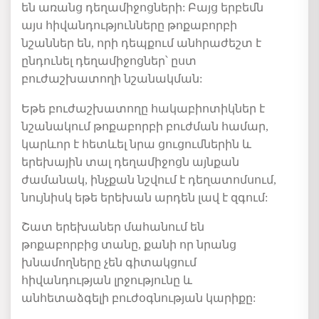
են
առանց
դեղամիջոցների
:
Բայց
երբեմն
այս
հիվանդությունները
թոքաբորբի
նշաններ
են
,
որի
դեպքում
անհրաժեշտ
է
ընդունել
դեղամիջոցներ՝
ըստ
բուժաշխատողի
նշանակման
:
Եթե
բուժաշխատողը
հակաբիոտիկներ
է
նշանակում
թոքաբորբի
բուժման
համար
,
կարևոր
է
հետևել
նրա
ցուցումներին
և
երեխային
տալ
դեղամիջոցն
այնքան
ժամանակ
,
ինչքան
նշվում
է
դեղատոմսում
,
նույնիսկ
եթե
երեխան
արդեն
լավ
է
զգում
:
Շատ
երեխաներ
մահանում
են
թոքաբորբից
տանը
,
քանի
որ
նրանց
խնամողները
չեն
գիտակցում
հիվանդության
լրջությունը
և
անհետաձգելի
բուժօգնության
կարիքը
: