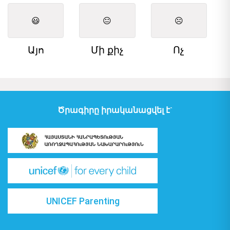
😃
😐
☹️
Այո
Մի քիչ
Ոչ
Ծրագիրը իրականացվել է`
UNICEF Parenting