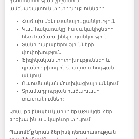
դեռահասության
շրջանում
ամենացայտուն
փոփոխությունները
․
Հաճախ
մեկուսանալու
ցանկություն
Կամ
հակառակը՝
հասակակիցների
հետ
հաճախ
լինելու
ցանկություն
Տանը
հարաբերությունների
փոփոխություն
Ֆիզիկական
փոփոխություններ
և
դրանից բխող
ինքնավստահության
անկում
Ուսումնական
մոտիվացիայի
անկում
Տրամադրության
հաճախակի
տատանումներ
։
Ահա, թե ինչ
պես
կարող
եք
աջակցել
ձեր
երեխային
այս կարևոր փուլում
.
Պատմե՛
ք
նրան
ձեր
իսկ դեռահասության