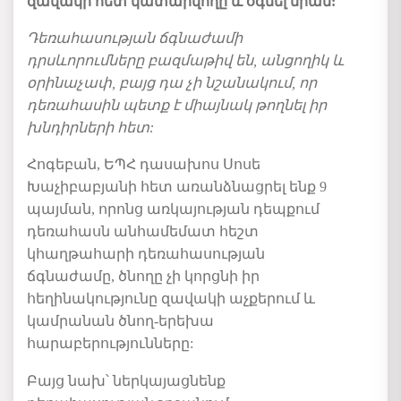
զավակի
հետ
կատարվողը
և
օգնել
նրան
:
Դեռահասության
ճգնաժամի
դրսևորումները
բազմաթիվ
են
,
անցողիկ
և
օրինաչափ
,
բայց
դա
չի
նշանակում
,
որ
դեռահասին
պետք
է
միայնակ
թողնել
իր
խնդիրների
հետ
:
Հոգեբան
,
ԵՊՀ
դասախոս
Սոսե
Խաչիբաբյանի
հետ
առանձնացրել
ենք
9
պայման
,
որոնց
առկայության
դեպքում
դեռահասն
անհամեմատ
հեշտ
կհաղթահարի
դեռահասության
ճգնաժամը
,
ծնողը
չի
կորցնի
իր
հեղինակությունը
զավակի
աչքերում
և
կամրանան
ծնող
-
երեխա
հարաբերությունները
:
Բայց նախ
՝ ներկայացնենք