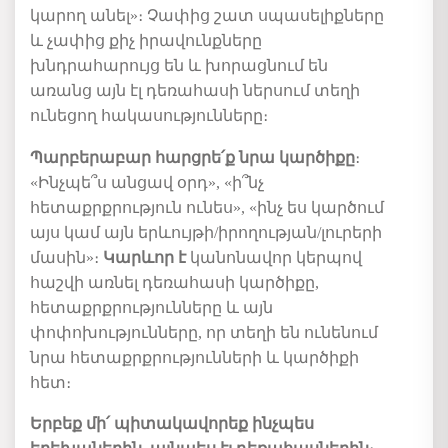
կարող
անել
»
։
Չափից
շատ
սպասելիքներ
ը
և
չափից
քիչ
իրավունքները
խնդրահարույց են և խորացնում են
առանց այն էլ դեռահասի ներսում տեղի
ունեցող
հակասությունները։
Պարբերաբար հարց
ր
ե
՛
ք նրա կարծիքը
։
«
Ինչպե՞ս անցավ օրդ
»
,
«
ի՞նչ
հետաքրքրություն
ունես
»
, «ինչ ես կարծում
այս կամ այն երևույթի/իրողության/լուրերի
մասին»
։
Կարևոր է
կանոնավոր կերպով
հաշվի
առնել
դեռահասի
կարծիքը
,
հետաքրքրությունները
և
այն
փոփոխությունները,
որ
տեղի են ունենում
նրա
հետաքրքրությունների
և
կարծիքի
հետ։
Երբեք մի
՛
պիտակավորե
ք
ինչպես