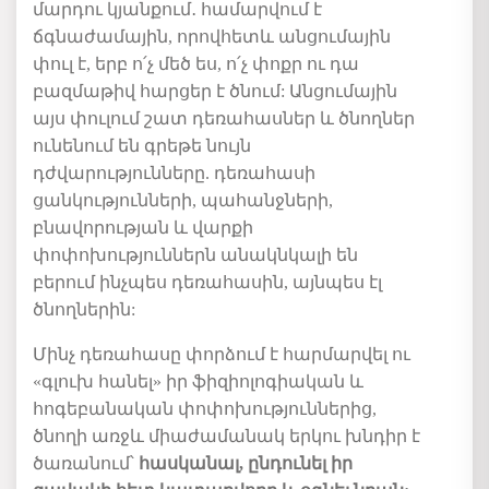
մարդու
կյանքում
․
համարվում է
ճգնաժամային
,
որովհետև
անցումային
փուլ
է
,
երբ
ո՛չ
մեծ
ես
,
ո՛չ
փոքր
ու
դա
բազմաթիվ
հարցեր
է
ծնում
:
Անցումային
այս
փուլում
շատ
դեռահասներ
և
ծնողներ
ունենում
են
գրեթե
նույն
դժվարությունները
.
դեռահասի
ցանկությունների
,
պահանջների
,
բնավորության
և
վարքի
փոփոխություններն
անակնկալի
են
բերում
ինչպես
դեռահասին
,
այնպես
էլ
ծնողներին
:
Մինչ
դեռահասը
փորձում
է
հարմարվել
ու
«
գլուխ
հանել
»
իր
ֆիզիոլոգիական
և
հոգեբանական
փոփոխություններից
,
ծնողի
առջև
միաժամանակ
երկու
խնդիր
է
ծառանում՝
հասկանալ
,
ընդունել
իր