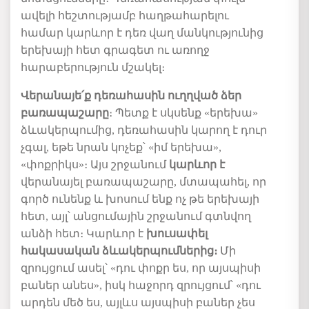
ավելի հեշտությամբ հաղթահարելու
համար
կարևոր է
դեռ
վաղ մանկությունից
երեխայի
հետ
գրագետ
ու
առողջ
հարաբերություն
մշակել
։
Վերանայե
՛
ք
դեռահասին ուղղված
ձեր
բառապաշարը
։
Պետք
է
սկսենք «երեխա»
ձևակերպումից, դեռահասին կարող է դուր
չգալ, եթե նրան կոչեք՝
«
իմ
երեխա»
,
«
փոքրիկս»։ Այս շրջանում
կարևոր է
վերանայել բառապաշարը
,
մտապահել, որ
գործ ունենք և խոսում ենք ոչ թե
երեխայի
հետ
, այլ՝
անցումային
շրջանում
գտնվող
անձի
հետ։
Կարևոր է
խուսափել
հակասական
ձևակերպումներից։
Մի
զրույցում ասել՝
«
դու
փոքր
ես
, որ այսպիսի
բաներ անես
»
, իսկ հաջորդ զրույցում՝
«
դու
արդեն
մեծ
ես
,
այլևս
այսպիսի
բաներ
չես