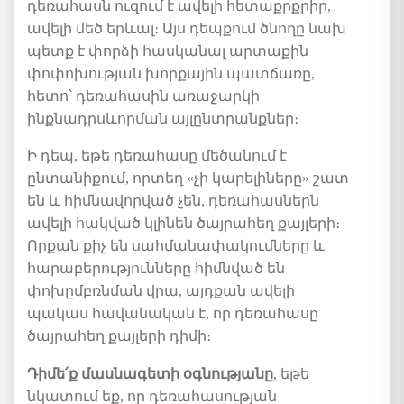
դեռահասն ուզում է
ավելի
հետաքրքրիր
,
ավելի
մեծ
երևալ։
Այս դեպքում ծնողը նախ
պետք է փորձի հասկանալ արտաքին
փոփոխության խորքային
պատճառը
,
հետո՝
դեռահասին
առաջարկի
ինքնադրսևորման
այլընտրանքներ։
Ի դեպ, եթե
դեռահասը
մեծանում է
ընտանիքում
,
որտեղ
«
չի
կարելիները»
շատ
են
և հիմնավորված չեն
,
դեռահասներն
ավելի հակված կլինեն ծայրահեղ քայլերի։
Որքան
քիչ են սահմանափակումները և
հարաբերությունները հիմնված են
փոխ
ըմբռնման
վրա, այդքան ավելի
պակաս հավանական է, որ դեռահասը
ծայրահեղ քայլերի դիմի։
Դիմե
՛
ք
մասնագետի օգնությանը
, եթե
նկատում եք, որ դեռահասության