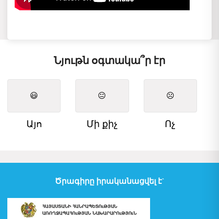
Նյութն օգտակա՞ր էր
😃
😐
☹️
Այո
Մի քիչ
Ոչ
Ծրագիրը իրականացվել է`