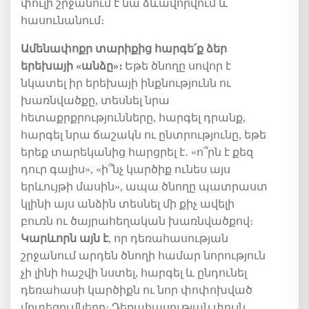
փուլի շրջանում է նա ձևավորվում և
հասունանում։
Ամենափոքր
տարիքից
հարգե
՛
ք
ձեր
երեխայի
«
անձը»
։
Եթե ծնողը
սովոր է
նկատել իր
երեխայի
ինքնությունն ու
խառնվածքը
,
տեսնել
նրա
հետաքրքրությունները
,
հարգել
դրանք
,
հարգել
նրա
ճաշակն
ու
ընտրությունը, եթե
երեք
տարեկանից
հարց
րել է
․
«
ո՞րն
է
քեզ
դուր
գալիս»
,
«
ի՞նչ
կարծիք
ունես
այս
երևույթի
մասին»
,
ապա
ծնողը
պատրաստ
կլինի
այս
անձին
տեսնել
մի
քիչ
ավելի
բուռն
ու
ծայրահեղական
խառնվածքով
։
Կարևոր
ն այն է
,
որ
դեռահասության
շրջանում արդեն
ծնողի
համար
նորություն
չի
լինի
հաշվի
նստել
,
հարգել
և
ընդունել
դեռահասի կարծիքն ու նոր փոփոխված
մոտեցումները։
Դեռահասության
փուլն