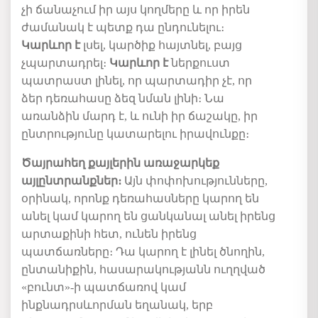
չի
ճանաչում
իր
այս
կողմերը
և
որ
իրեն
ժամանակ
է
պետք դա ընդունելու։
Կարևոր է
լսել,
կարծիք
հայտնել
, բայց
չպարտադրել։
Կարևոր է
ներքուստ
պատրաստ
լինել
,
որ
պարտադիր
չէ
,
որ
ձեր
դեռահասը
ձեզ
նման
լինի
։ Նա
առանձին
մարդ
է
,
և
ունի
իր
ճաշակը
,
իր
ընտրությունը կատարելու իրավունքը։
Ծայրահեղ քայլերին առաջարկե
ք
այլընտրանքներ։
Այն
փոփոխությունները
,
օրինակ,
որոնք
դեռահասները
կարող
են
անել
կամ
կարող
են
ցանկանալ
անել
իրենց
արտաքինի
հետ
,
ունեն
իրենց
պատճառները։
Դա
կարող
է
լինել
ծնողին
,
ընտանիքին
,
հասարակությանն ուղղված
«
բունտ
»
-ի պատճառով
կամ
ինքնադրսևորման
եղանակ
, երբ