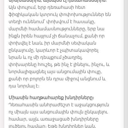
երեխաներին, այնպես էլ
դեռահասն
երին
։
Այն
փուլում
,
երբ
դեռահասի հետ
ֆիզիկական
կտրուկ
փոփոխություններ են
տեղի ունենում
՝
փոխվում
է
հասակը
,
մարմնի
համամասնությունները
,
երբ
նա
ինքն
իրեն
հայլում
չի
ճանաչում
,
քանի
որ
փոխվել
է
նաև իր մարմնի
սեփական
ընկալումը
, կարևոր է չպիտակավորել
նրան և ոչ մի դեպքում չծաղրել,
փոխարենը հուշել, թե ինչ է լինելու, ինչու, և
նորմալիզացնել այս անցումային փուլը,
քանի որ բոլորն են դրա միջով անցնում և
դա նորմալ է։
Միասին հաղթահարե
ք
խնդիրները
։
Դեռահասին անհրաժեշտ է աջակցություն
ոչ միայն այս անցումային փուլն ընկալելու
համար, այլև առաջացած խնդիրները
լուծելու համար։
Եթե
խնդիրներ կան
,