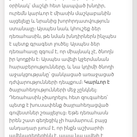
օրինակ՝
մաշկի
հետ կապված
խնդիր
,
ուրեմն կարևոր է միասին մաշկաբանին
այցելելը և նրանից
խորհրդատվություն
ստանալը։
Ա
յսպես
նաև
կհուշեք
ձեր
դեռահասին, թե նման խնդիրներն ինչպես
է պետք գրագետ լուծել։
Ա
յսպես
ձեր
դեռահասը
զգում
է
,
որ
միայնակ
չէ
,
ծնողն
իր
կողքին
է
։ Այսպես
ավելի կջերմանան
հարաբերությունները, և նա
կդիմի ծնողի
աջակցությանը՝ ցանկացած
առաջացած
դժվարությունների
դեպքում։
Կարևոր
է
ծայրահեղությունների
մեջ
չընկնել։
Դեռահասին չծաղրելու հետ զուգահեռ՝
պետք
է
խուսափենք
ծայրահեղացված
գովեստներ շռայլելուց։
Եթե
դեռահասն
իրեն
շատ
գեղեցիկ չի համարում
, բայց
անդադար
լսում
է
,
որ
ինքն
աշխարհի
ամենագեղեցիկն
է
,
ապա նա
ավելի
է