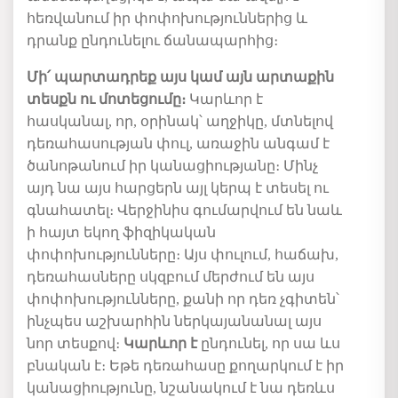
հեռվանում
իր
փոփոխություններից
և
դրանք ընդունելու ճանապարհից։
Մի
՛
պարտադրե
ք
այս կամ այն արտաքին
տեսքն ու մոտեցումը։
Կարևոր
է
հասկանալ
,
որ
, օրինակ՝
աղջիկը,
մտնելով
դեռահասության
փուլ
,
առաջին
անգամ
է
ծանոթանում
իր
կանացիությանը
։ Մ
ինչ
այդ
նա
այս
հարցերն
այլ
կերպ
է
տեսել
ու
գնահատել
։
Վերջինիս գումարվում
են
նաև
ի հայտ եկող
ֆիզիկական
փոփոխությունները։
Այս փուլում, հաճախ,
դեռահասները
սկզբում
մերժում
են
այս
փոփոխությունները
,
քանի
որ
դեռ չգիտեն՝
ինչպես
աշխարհին
ներկայանանալ
այս
նոր
տեսքով։
Կարևոր է
ընդունել, որ սա ևս
բնական
է
։
Եթե
դեռահասը
քողարկում
է
իր
կանացիությունը
,
նշանակում
է
նա
դեռևս