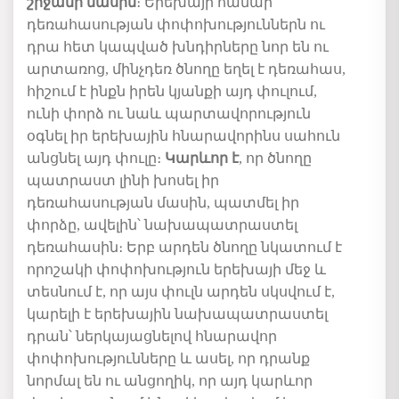
շրջանի
մասին
։
Երեխայի
համար
դեռահասության
փոփոխություններն
ու
դրա հետ կապված
խնդիրները
նոր
են
ու
արտառոց
,
մինչդեռ
ծնողը
եղել
է
դեռահաս
,
հիշում
է
ինքն
իրեն
կյանքի
այդ
փուլում
,
ունի
փորձ
ու
նաև
պարտավորություն
օգնել
իր
երեխային
հնարավորինս
սահուն
անցնել
այդ
փուլը
։
Կարևոր է
, որ ծնողը
պատրաստ
լինի խոսել
իր
դեռահասության մասին
,
պատմել
իր
փորձը
, ավելին՝
նախապատրաստել
դեռահասին։
Երբ
արդեն
ծնողը
նկատում
է
որոշակի
փոփոխություն
երեխայի
մեջ
և
տեսնում
է
,
որ
այս
փուլն
արդեն
սկսվում
է
,
կարելի
է
երեխային
նախապատրաստել
դրան՝ ներկայացնելով հնարավոր
փոփոխությունները և ասել, որ դրանք
նորմալ են ու անցողիկ, որ այդ կարևոր