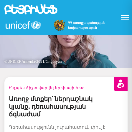
Skip
to
main
content
©UNICEF Armenia/2021/Grigoryan
Ինչպես ճիշտ վարվել երեխայի հետ
Առողջ մտքեր՝ ներդաշնակ
կյանք․ դեռահասության
ճգնաժամ
Դեռահասությունն
յուրահատուկ
փուլ
է