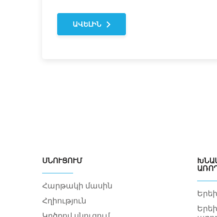
ԱՎԵԼԻՆ
ՍՆՈՒՑՈՒՄ
ԽՆԱՄՔ
ՌՈՂ
Հարթակի մասին
Երե
Հղիություն
Երե
Կրծքով սնուցում