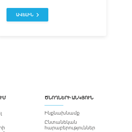
ԱՎԵԼԻՆ
ՒՄ
ԾՆՈՂՆԵՐԻ ԱՆԿՅՈՒՆ
լ
Ինքնախնամք
Ընտանեկան
րի
հարաբերություններ