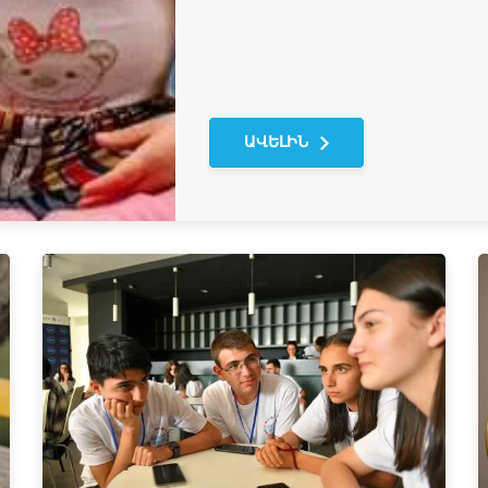
ԱՎԵԼԻՆ