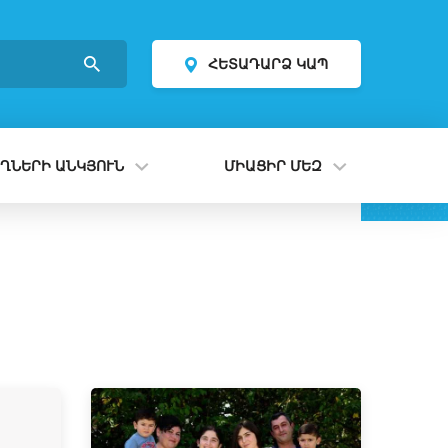
ՀԵՏԱԴԱՐՁ ԿԱՊ
ՂՆԵՐԻ ԱՆԿՅՈՒՆ
ՄԻԱՑԻՐ ՄԵԶ