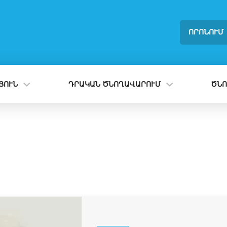
ՈՐՈՆՈՒՄ
ՈՒՆ
ԴՐԱԿԱՆ ԾՆՈՂԱՎԱՐՈՒՄ
ԾՆՈ