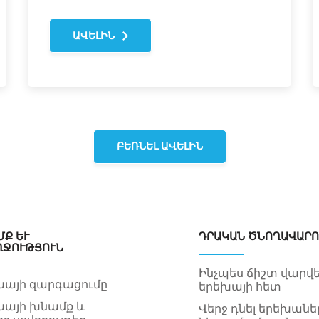
ԱՎԵԼԻՆ
ԲԵՌՆԵԼ ԱՎԵԼԻՆ
 ԵՒ Ա
ԴՐԱԿԱՆ ԾՆՈՂԱՎԱՐՈ
ՋՈՒԹՅՈՒՆ
Ինչպես ճիշտ վարվե
խայի զարգացումը
երեխայի հետ
խայի խնամք և
Վերջ դնել երեխանե