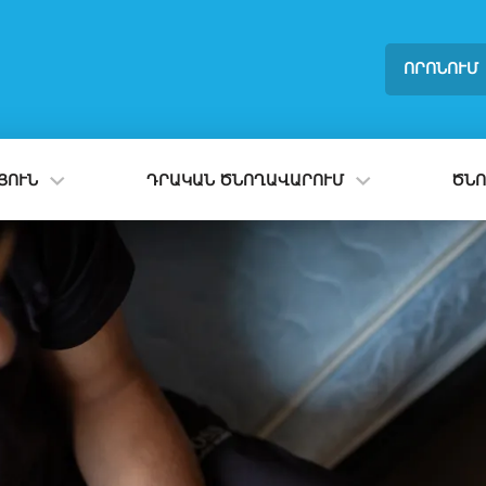
ՈՐՈՆՈՒՄ
ՈՒՆ
ԴՐԱԿԱՆ ԾՆՈՂԱՎԱՐՈՒՄ
ԾՆՈ