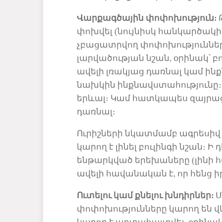
Վարք
ագծային
փոփոխություն
:
փոխվել
(
նույնիսկ հանկարծակի
չբացատրվող
փոփոխություններ
լարվածության նշան
, օրինակ
՝
բո
ավելի լռակյաց դառնալ կամ ին
նախկին ինքնավստահությունը։
երևալ։ Կամ
հատկապես
զայրա
դառնալ։
Ուրիշների նկատմամբ ագրեսիվ
կարող է լինել բուլինգի նշան։ 
ենթարկված երեխաները (լինի 
ավելի հավանական
է, որ
հենց 
Ուտելու կամ քնելու խնդիրներ
:
Ս
փոփոխություն
ներ
ը կարող
են
վ