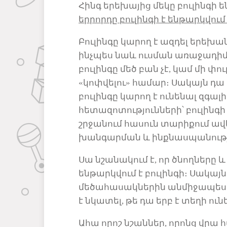
Հինգ երեխայից մեկը բուլինգի ե
երրորդ
ը
բուլինգի
է
ենթարկվում
Բուլինգ
ը
կարող է ազդել երեխա
ինչպես նաև
ուսման
առաջադիմո
բուլինգը մեծ բան չէ, կամ մի փո
«
կոփվելու
» համար։ Սակայն
դ
ա 
բուլինգը կարող է ունենալ զգ
հետազոտություններ
ի՝
բուլինգ
շրջանում
հասուն
տարիքում ավ
խանգարման և ինքնասպանու
Սա նշանակում է, որ ծնողներ
ը
և 
ենթարկվում է բուլինգի։ Սակա
մեծահասակների
ն
անմիջապես 
է
նկատել
, թե
դա
երբ է տեղի ուն
Ահա որոշ նշաններ, որոնց վրա հ