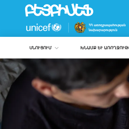
Skip
to
main
content
ՍՆՈՒՑՈՒՄ
ԽՆԱՄՔ ԵՒ ԱՌՈՂՋՈՒԹՅ