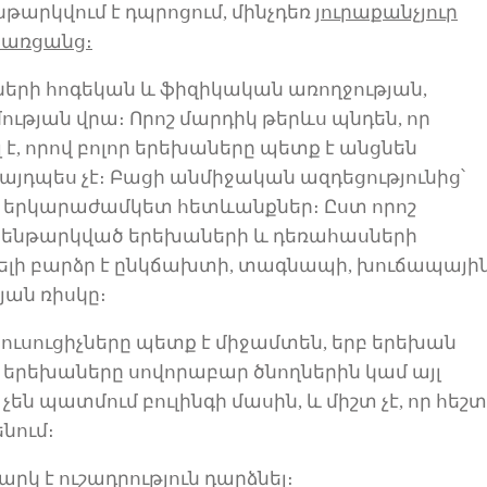
նթարկվում է դպրոցում, մինչդեռ
յուրաքանչյուր
 առցանց։
ների հոգեկան
և
ֆիզիկական առողջության,
ւթյան վրա։ Որոշ մարդիկ թերևս
պնդեն
, որ
ւլ է, որով բոլոր երեխաները պետք է անցնեն
այդպես չէ։ Բացի անմիջական ազդեցությունից
՝
ալի երկարաժամկետ հետևանքներ։
Ըստ ո
րոշ
ի ենթարկված երեխաների
և
դեռահասների
ելի բարձր է ընկճախտի, տագնապի, խուճապայի
թյան
ռիսկը
։
ուսուցիչներ
ը պետք է
միջամտեն, երբ երեխա
ն
յն երեխաները սովորաբար ծնողների
ն
կամ
այլ
չեն
պատմում
բուլինգի մասին
,
և միշտ չէ, որ հեշտ
ենում։
արկ է ուշադրություն դարձնել։