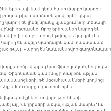
Թեև երեխայի կամ դեռահասի վարքը կարող է
)
բազմաթիվ պատճառներով,
որևէ կերպ
ը կարող են
լինել
նրանց կյանքում
նոր տեսակ
ի
ւլինգ
ի հետևանք
։ Որոշ երեխաներ կարող են
քնամփոփ թվալ։ Կար
ող
է
թվալ
, թե կորցրել են
 Կարող են ավելի նյարդային կամ տագնապած
ցած թվալ։ Կարող են նաև անսովոր գաղտնապա
 վարք
ագիծ
ը՝ վերբալ կամ ֆիզիկական, նույնպես
Ի դեպ, ֆիզիկական կամ էմոցիոնալ բռնության
հասակակիցների, թե մեծահասակների կողմից)
իրենք
նման վարքագիծ դրսևորե
ն
։
նվելու
կամ քնելու սովորությունների
կայել այլ խնդիրների առկայության մասին
։
Դա