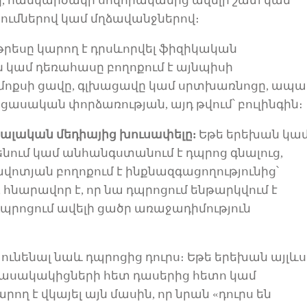
, հանկարծակի սովորականից ավելի շատ կամ
ումներով
կամ մղձավանջներով։
թ
րեսը կարող է դրսևորվել ֆիզիկական
կամ դեռահասը բողոքում է այնպիսի
ամոքսի ցավը, գլխացավը կամ սրտխառնոցը, ապա
ցասական
փորձառության
,
այդ թվում՝
բուլինգ
ին
։
իալական մեդիայից խուսափելը
:
Եթե երեխան կա
ում կամ անհանգստանում է դպրոց գնալուց,
ռավոտյան
բողոքում է ինքնազգացողությունից՝
, հնարավոր է, որ նա դպրոցում ենթարկվում է
դպրոցում ավելի ցածր առաջադիմություն
ի ունենալ նաև դպրոցից դուրս։ Եթե երեխան այլևս
 հասակակիցների
հետ
դասերից հետո կամ
ող է վկայել այն մասին, որ նրան «
դուրս են