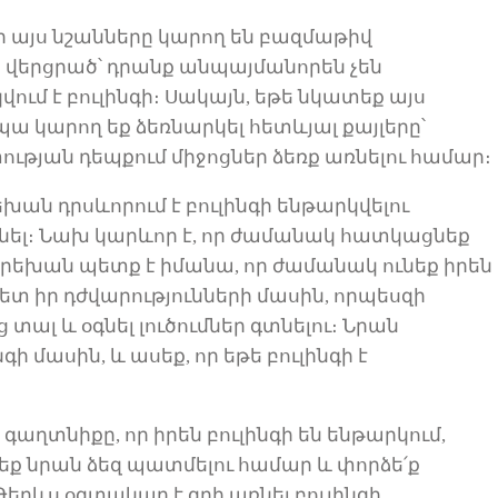
ր
այս նշանները
կարող
են
բազմաթիվ
ն վերցրած
՝
դրանք անպայմանորեն չեն
ում է բուլինգի։ Սակայն, եթե
նկատեք
այս
ա կարող եք ձեռնարկել
հետևյալ
քայլեր
ը՝
տության դեպքում
միջոցներ ձեռք առնելու համար
։
րեխա
ն
դրսևորում
է
բուլինգի ենթարկվելու
անել։ Նախ կարևոր է, որ ժամանակ հատկացնեք
րեխան
պետք է
իմանա, որ ժամանակ ունեք իրեն
հետ իր
դժվարություններ
ի մասին
, որպեսզի
 տալ և օգնել
լուծումներ
գտնել
ու
։
Նրան
ի մասին, և ասեք, որ եթե բուլինգի
է
ր գաղտնիքը
, որ իրեն բուլինգի են ենթարկում,
նեք նրան
ձեզ պատմելու համար
և փորձե
՛
ք
 Թերևս օգտակար է գրի առնել բուլինգի