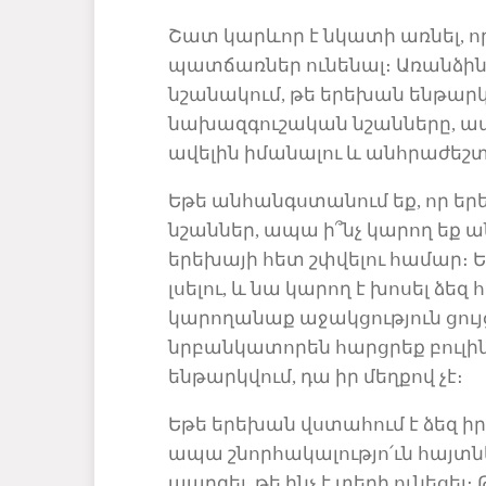
Շատ կարևոր է նկատի առնել, ո
պատճառներ
ունենալ։ Առանձի
նշանակում, թե երեխան ենթարկվ
նախազգուշական նշանները, ապ
ավելին իմանալու և անհրաժեշ
Եթե անհանգստանում եք, որ ե
նշաններ, ապա ի՞նչ կարող եք 
երեխայի հետ շփվելու համար։
Ե
լսելու, և
նա կարող է
խոսել ձեզ 
կարողանաք աջակցություն ցույց
նրբանկատորեն հարցրեք բուլինգ
ենթարկվում,
դա
իր մեղք
ով
չէ։
Եթե երեխան
վստահում է ձեզ ի
ապա շնորհակալությո
՛
ւն հայտ
պարզել, թե ինչ է տեղի ունե
ցել
։