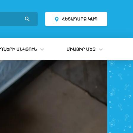
ՀԵՏԱԴԱՐՁ ԿԱՊ
ՂՆԵՐԻ ԱՆԿՅՈՒՆ
ՄԻԱՑԻՐ ՄԵԶ