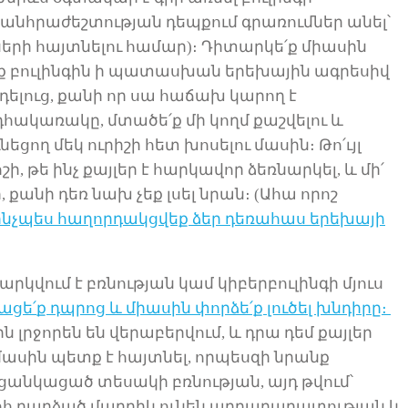
մ՝ անհրաժեշտության դեպքում գրառումներ
անել՝
ների
հայտնելու
համար)։ Դիտարկե
՛
ք
միասին
ք բուլինգին ի պատասխան երեխային ագրեսիվ
րդելուց, քանի որ սա հաճախ կարող է
դհակառակը, մտածե
՛
ք մի կողմ քաշվելու և
ւնեցող մեկ ուրիշի հետ խոսելու մասին։ Թո
՛
ւյլ
ի, թե ինչ քայլեր է հարկավոր ձեռնարկել, և
մի՛
ր
, քանի դեռ
նախ
չեք լսել նրա
ն
։ (Ահա որոշ
ինչպես հաղորդակցվեք ձեր դեռահաս երեխայի
թարկվում է
բռնության կամ
կիբերբուլինգի մյուս
ացե
՛
ք դպրոց և միասին
փորձե՛ք
լուծել խնդիրը։
ն լրջորեն են վերաբերվում, և դրա դեմ քայլեր
 մասին պետք է հայտնել, որպեսզի
նրանք
որ ցանկացած
տեսակի
բռնության, այդ թվում՝
ոհ դարձած մարդիկ ունեն արդարադատության և