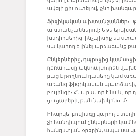
կարող
է
արտահայտվել, օրինակ
ավելի քիչ ուտելով, քն
ի խանգար
Ֆ
ի
զի
կ
ա
կան ախտանշաններ
:
Ս
ախտանշաններով։ Եթե երեխան 
խնդիրներից, ինչպիսիք են ստ
սա կարող է լինել
արձագանք
բա
Ընկերներից, դպրոցից կամ սոց
դեռահասը ակնհայտորեն վախեն
բաց է թողնում դասերը կամ ա
առանց
ֆիզիկա
կան պատճառի
բուլինգի։ Հնարավոր է
նաև, որ 
ցուցաբերի, քան նախկինում։
Իհարկե, բուլինգը կարող է տեղ
չի հանդիպում ընկերների կամ
հանգստյան
օրերին, ապա սա կար