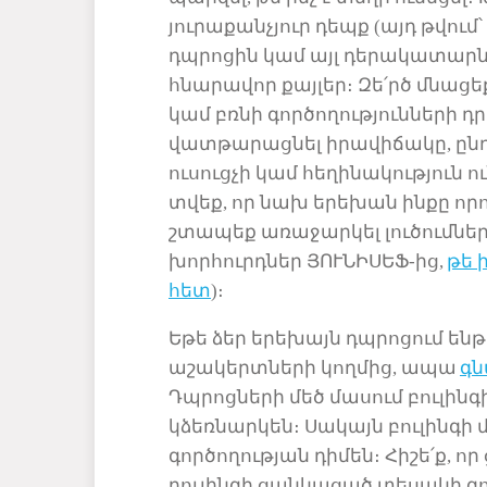
յուրաքանչյուր դեպք (այդ թվու
դպրոցի
ն
կամ այլ դերակատար
հնարավոր քայլեր։ Զե
՛
րծ մնացե
կամ բռնի գործողությունների դ
վատթարացնել իրավիճակը, ըն
ուսուցչի կամ հեղինակություն ո
տվեք, որ նախ երեխան ինքը որոշ
շտապեք առաջարկել լուծումնե
խորհուրդներ ՅՈՒՆԻՍԵՖ-ից,
թե 
հետ
)։
Եթե ձեր երեխայն դպրոցում են
աշակերտների կողմից, ապա
գն
Դպրոցների մեծ մասում բուլինգի
կձեռնարկեն
։ Սակայն բուլինգի
գործողության դիմ
են
։ Հիշե՛ք, 
բուլինգի ցանկացած տեսակի զ